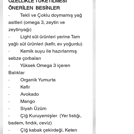
ÖZELLİKLE TÜKETİLMESİ 
ÖNERİLEN  BESİNLER
·         Tekli ve Çoklu doymamış yağ 
asitleri (omega 3, zeytin ve 
zeytinyağı)
·         Light süt ürünleri yerine Tam 
yağlı süt ürünleri (kefir, ev yoğurdu)
·         Kemik suyu ile hazırlanmış 
sebze çorbaları
·         Yüksek Omega 3 içeren 
Balıklar
·         Organik Yumurta
·         Kefir
·         Avokado
·         Mango
·         Siyah Üzüm
·         Çiğ Kuruyemişler  (Yer fıstığı, 
badem, fındık, ceviz)
·         Çiğ kabak çekirdeği, Keten 