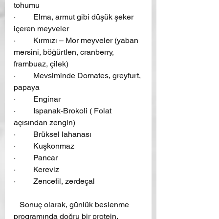
tohumu
·         Elma, armut gibi düşük şeker 
içeren meyveler
·         Kırmızı – Mor meyveler (yaban 
mersini, böğürtlen, cranberry, 
frambuaz, çilek)
·         Mevsiminde Domates, greyfurt, 
papaya
·         Enginar
·         Ispanak-Brokoli ( Folat 
açısından zengin)
·         Brüksel lahanası
·         Kuşkonmaz
·         Pancar
·         Kereviz
·         Zencefil, zerdeçal
   Sonuç olarak, günlük beslenme 
programında doğru bir protein, 