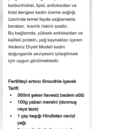
karbonhidrat, lipid, antioksidan ve 
folat dengesi kadın üreme sağlığı 
üzerinde temel fayda sağlamakla 
beraber,  kısırlık riskini azaltır. 
Bu bağlamda, yüksek antioksidan ve 
kaliteli protein, yağ kaynakları içeren 
Akdeniz Diyeti Modeli kadın 
doğurganlık seviyesini iyileştirmek 
için uygun görülmektedir.
Fertiliteyi artırıcı Smoothie içecek 
Tarifi:
300ml şeker ilavesiz badem sütü
100g yaban mersini (donmuş 
veya taze)
1 çay kaşığı Hindistan cevizi 
yağı