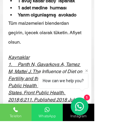
1 avuç kadar baby  ıspanak
1 adet medine  hurması
Yarım olgunlaşmış  avokado
Tüm malzemeleri blenderdan 
geçirin, içecek olarak tüketin. Afiyet 
olsun.
Kaynaklar
1.     
Panth N, Gavarkovs A, Tamez 
M, Mattei J. The Influence of Diet on 
Fertility and the Implications for 
How can we help you?
Public Health Nutrition in the United 
States. Front Public Health. 
1
2018;6:211. Published 2018 Jul 31. 
doi:10.3389/fpubh.2018.00211
2.     
Silvestris E, Lovero D, 
Telefon
WhatsApp
Instagram
Palmirotta R. Nutrition and Female 
Fertility: An Interdependent 