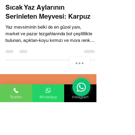
Feyza ATEŞ
29 Tem 2021
1 dakikada okunur
Sıcak Yaz Aylarının
Serinleten Meyvesi: Karpuz
Yaz mevsiminin belki de en güzel yanı,
market ve pazar tezgahlarında bol çeşitlilikte
bulunan, açıktan-koyu kırmızı ve mora renk
How can we help you?
renk...
1
Telefon
WhatsApp
Instagram